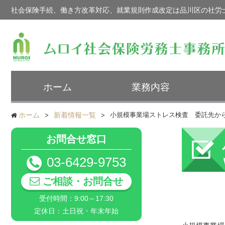
社会保険手続、働き方改革対応、就業規則作成改定は品川区の社労
ホーム
業務内容
ホーム
新着情報一覧
小規模事業場ストレス検査 委託先か
お問合せ窓口
03-6429-9753
ご相談・お問合せ
受付時間：9:00～17:30
定休日：土日祝・年末年始