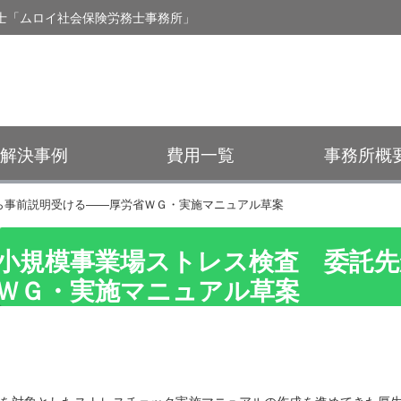
士「ムロイ社会保険労務士事務所」
解決事例
費用一覧
事務所概
ら事前説明受ける――厚労省ＷＧ・実施マニュアル草案
小規模事業場ストレス検査 委託先
ＷＧ・実施マニュアル草案