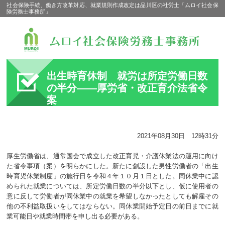
社会保険手続、働き方改革対応、就業規則作成改定は品川区の社労士「ムロイ社会保
険労務士事務所」
出生時育休制 就労は所定労働日数
の半分――厚労省・改正育介法省令
案
2021年08月30日 12時31分
厚生労働省は、通常国会で成立した改正育児・介護休業法の運用に向け
た省令事項（案）を明らかにした。新たに創設した男性労働者の「出生
時育児休業制度」の施行日を令和４年１０月１日とした。同休業中に認
められた就業については、所定労働日数の半分以下とし、仮に使用者の
意に反して労働者が同休業中の就業を希望しなかったとしても解雇その
他の不利益取扱いをしてはならない。同休業開始予定日の前日までに就
業可能日や就業時間帯を申し出る必要がある。