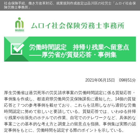
社会保険手続、働き方改革対応、就業規則作成改定は品川区の社労士「ムロイ社会保
険労務士事務所」
労働時間認定 持帰り残業へ留意点
――厚労省が質疑応答・事例集
2021年06月15日 09時51分
厚生労働省は過労死等の労災請求事案の労働時間認定に係る質疑応答・
事例集を作成し、都道府県労働局労災保険課長に通知した。14個の質疑
応答と７つの参考事例を載せており、これらを活用しながら適切な労働
時間認定に努めて欲しいと要請している。質疑応答では、いわゆる持帰
り残業や出張先のホテルでの作業、自宅でのテレワークなど、具体的な
事案ごとの基本的な考え方と調査上の留意点を指摘。事例集は実際の認
定事例をもとに、労働時間を認定する際のポイントを示している。