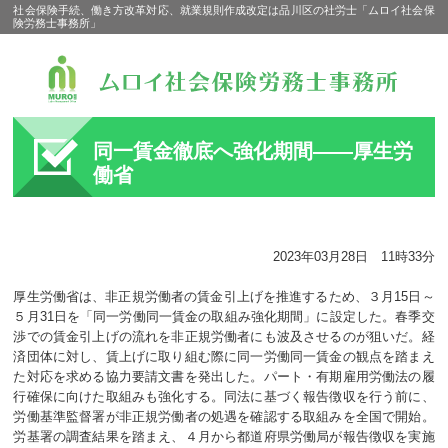
社会保険手続、働き方改革対応、就業規則作成改定は品川区の社労士「ムロイ社会保
険労務士事務所」
同一賃金徹底へ強化期間――厚生労
働省
2023年03月28日 11時33分
厚生労働省は、非正規労働者の賃金引上げを推進するため、３月15日～
５月31日を「同一労働同一賃金の取組み強化期間」に設定した。春季交
渉での賃金引上げの流れを非正規労働者にも波及させるのが狙いだ。経
済団体に対し、賃上げに取り組む際に同一労働同一賃金の観点を踏まえ
た対応を求める協力要請文書を発出した。パート・有期雇用労働法の履
行確保に向けた取組みも強化する。同法に基づく報告徴収を行う前に、
労働基準監督署が非正規労働者の処遇を確認する取組みを全国で開始。
労基署の調査結果を踏まえ、４月から都道府県労働局が報告徴収を実施