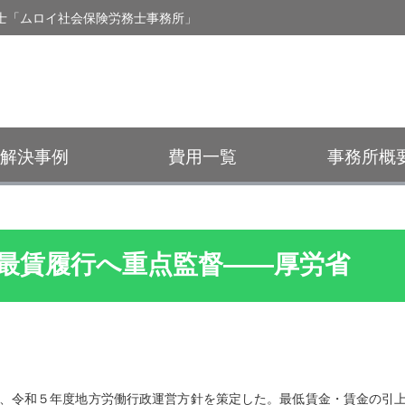
士「ムロイ社会保険労務士事務所」
解決事例
費用一覧
事務所概
最賃履行へ重点監督――厚労省
、令和５年度地方労働行政運営方針を策定した。最低賃金・賃金の引