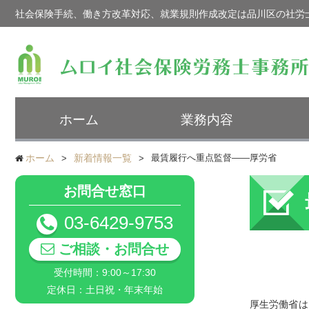
社会保険手続、働き方改革対応、就業規則作成改定は品川区の社労
ホーム
業務内容
ホーム
新着情報一覧
最賃履行へ重点監督――厚労省
お問合せ窓口
03-6429-9753
ご相談・お問合せ
受付時間：9:00～17:30
定休日：土日祝・年末年始
厚生労働省は