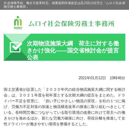
社会保険手続、働き方改革対応、就業規則作成改定は品川区の社労士「ムロイ社会保
険労務士事務所」
次期物流施策大綱 荷主に対する働
きかけ強化――国交省検討会が提言
公表
2021年01月12日 10時46分
国土交通省が設置した「２０２０年代の総合物流施策大綱に関する検討
会」は、２０２１年度を初年度とする次期大綱の提言をまとめた。ドラ
イバー不足を背景に、「担い手にやさしい物流の実現」を柱の１つに掲
げ、労働力不足対策の加速と物流構造改革の推進に取り組むべきとして
いる。長時間労働につながっている取引環境の改善に向けて荷主への働
きかけを進めるほか、新たな労働力確保に向け、荷役分離を推進して女
性ドライバーが働きやすい環境を整備するとした。