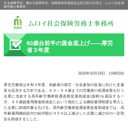
社会保険手続、働き方改革対応、就業規則作成改定は品川区の社労士「ムロイ社会保
険労務士事務所」
60歳台前半の賃金底上げ――厚労
省３年度
2020年10月19日 11時03分
厚生労働省は令和３年度、高齢者の就労・社会参加の促進に向けた支援
策を拡充する方針である。６０～６４歳までの労働者の処遇改善を行う
企業に支給する高年齢労働者処遇改善促進助成金(仮称)を新設する一
方、６５歳超雇用推進助成金において他社による継続雇用制度を導入し
た企業に助成対象を広げる。高年齢労働者処遇改善促進助成金では、高
年齢雇用継続給付の給付額が９５％以上減少した企業に減少分の一定割
合を助成するとした。